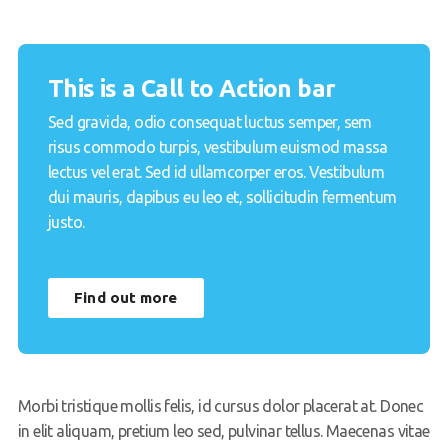
This is a Call to Action bar
Sed gravida, odio consequat luctus semper, sem
risus commodo turpis, vestibulum euismod massa
lectus vel erat. Sed id ullamcorper eros. Vestibulum
dui mauris, dapibus eu leo et, sollicitudin fermentum
justo.
Find out more
Morbi tristique mollis felis, id cursus dolor placerat at. Donec
in elit aliquam, pretium leo sed, pulvinar tellus. Maecenas vitae