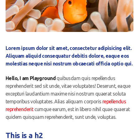
Gallery
Contact Us
50th Year Club Clothing
Lorem ipsum dolor sit amet, consectetur adipisicing elit.
Request a try dive
Aliquam aliquid consequatur debitis dolore, eaque eos
molestias neque nisi nostrum obcaecati officia optio qui.
Hello, I am Playground
quibusdam quis repellendus
reprehenderit sed sit unde, vitae voluptates! Deserunt, eaque
excepturi laudantium maxime nisi nostrum quaerat soluta
temporibus voluptates. Alias aliquam corporis
repellendus
reprehenderit
cumque earum, est in libero nihil quae quaerat
quidem quisquam reprehenderit, sunt unde, voluptas.
This is a h2