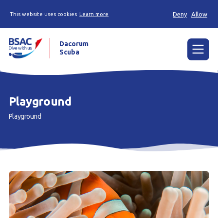
Deny
Allow
This website uses cookies
Learn more
Dacorum
Scuba
Menu
Home
Playground
News
Playground
Events
Try Scuba Diving
Learn to Dive
Already a Diver?
Our Club